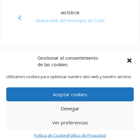
ANTERIOR
Nueva web del municipio de Codo
Gestionar el consentimiento
de las cookies
Utilizamos cookies para optimizar nuestro sitio web y nuestro servicio.
ÚLTIMAS NOTICIAS
Aceptar cookies
Agua no potable por alto contenido en sulfatos
9 octubre, 2023
Denegar
Nueva web del municipio de Codo
14 septiembre, 2017
Ver preferencias
Ayuntamiento de Codo
Política de Cookies
Política de Privacidad