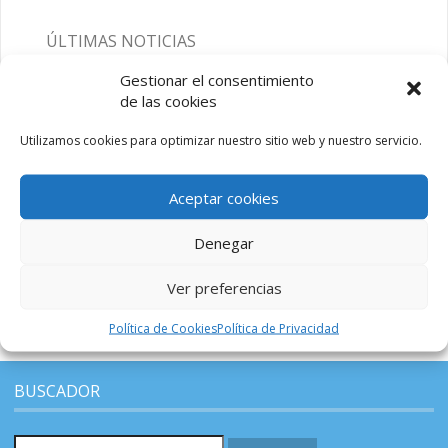
ÚLTIMAS NOTICIAS
Gestionar el consentimiento
Agua no potable por alto contenido en sulfatos
de las cookies
9 octubre, 2023
Utilizamos cookies para optimizar nuestro sitio web y nuestro servicio.
Nueva web del municipio de Codo
14 septiembre, 2017
Aceptar cookies
Ayuntamiento de Codo
Denegar
14 septiembre, 2017
Ver preferencias
Política de Cookies
Política de Privacidad
BUSCADOR
Buscar: