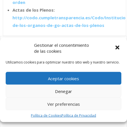
orden
Actas de los Plenos:
http://codo.cumpletransparencia.es/Codo/Institucion
de-los-organos-de-go-actas-de-los-plenos
Gestionar el consentimiento
de las cookies
ÚLTIMAS NOTICIAS
Utilizamos cookies para optimizar nuestro sitio web y nuestro servicio.
Agua no potable por alto contenido en sulfatos
9 octubre, 2023
Aceptar cookies
Nueva web del municipio de Codo
Denegar
14 septiembre, 2017
Ver preferencias
Ayuntamiento de Codo
14 septiembre, 2017
Política de Cookies
Política de Privacidad